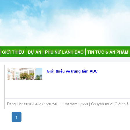
GIỚI THIỆU
DỰ ÁN
PHỤ NỮ LÃNH ĐẠO
TIN TỨC & ẤN PHẨM
Giới thiệu về trung tâm ADC
Đăng lúc: 2016-04-28 15:07:40 | Lượt xem: 7653 | Chuyên mục: Giới thiệ
1