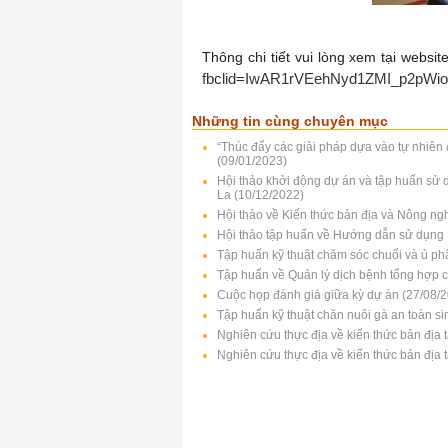
Thông chi tiết vui lòng xem tại websit
fbclid=IwAR1rVEehNyd1ZMI_p2pW
Những tin cùng chuyên mục
“Thúc đẩy các giải pháp dựa vào tự nhiên 
(09/01/2023)
Hội thảo khởi động dự án và tập huấn sử d
La (10/12/2022)
Hội thảo về Kiến thức bản địa và Nông nghi
Hội thảo tập huấn về Hướng dẫn sử dụng Ki
Tập huấn kỹ thuật chăm sóc chuối và ủ p
Tập huấn về Quản lý dịch bệnh tổng hợp 
Cuộc họp đánh giá giữa kỳ dự án (27/08/
Tập huấn kỹ thuật chăn nuôi gà an toàn si
Nghiên cứu thực địa về kiến thức bản địa 
Nghiên cứu thực địa về kiến thức bản địa 