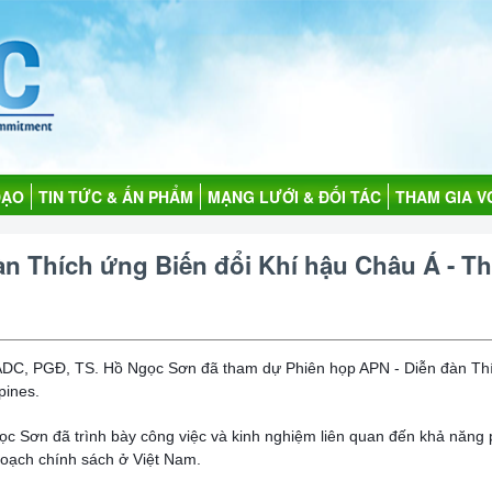
ĐẠO
TIN TỨC & ẤN PHẨM
MẠNG LƯỚI & ĐỐI TÁC
THAM GIA V
àn Thích ứng Biến đổi Khí hậu Châu Á - T
ADC, PGĐ, TS. Hồ Ngọc Sơn đã tham dự Phiên họp APN - Diễn đàn Thí
pines.
ọc Sơn đã trình bày công việc và kinh nghiệm liên quan đến khả năng 
 hoạch chính sách ở Việt Nam.