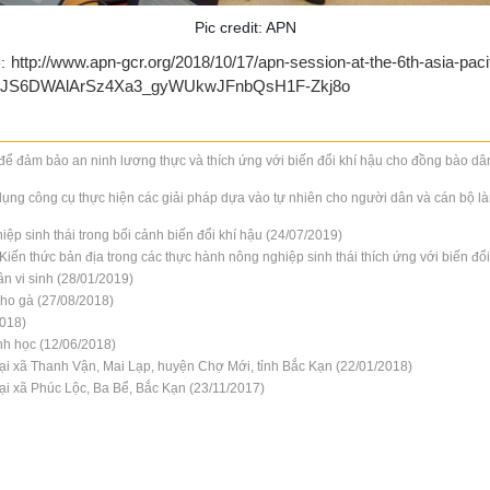
Pic credit: APN
http://www.apn-gcr.org/2018/10/17/apn-session-at-the-6th-asia-pac
e:
ioJS6DWAlArSz4Xa3_gyWUkwJFnbQsH1F-Zkj8o
để đảm bảo an ninh lương thực và thích ứng với biến đổi khí hậu cho đồng bào dân
ụng công cụ thực hiện các giải pháp dựa vào tự nhiên cho người dân và cán bộ làm 
ệp sinh thái trong bối cảnh biến đổi khí hậu (24/07/2019)
ến thức bản địa trong các thực hành nông nghiệp sinh thái thích ứng với biến đổi
hân vi sinh (28/01/2019)
cho gà (27/08/2018)
2018)
nh học (12/06/2018)
tại xã Thanh Vận, Mai Lạp, huyện Chợ Mới, tỉnh Bắc Kạn (22/01/2018)
tại xã Phúc Lộc, Ba Bể, Bắc Kạn (23/11/2017)