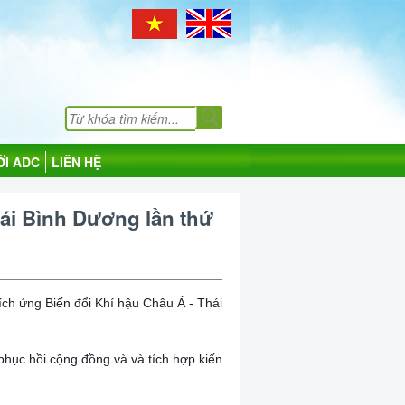
ỚI ADC
LIÊN HỆ
hái Bình Dương lần thứ
ch ứng Biến đổi Khí hậu Châu Á - Thái
phục hồi cộng đồng và và tích hợp kiến