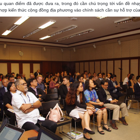
ều quan điểm đã được đưa ra,
trong đó cần chú trọng tới vấn đề nhạy
h hợp kiến thức cộng đồng địa phương vào chính sách cần sự hỗ trợ của