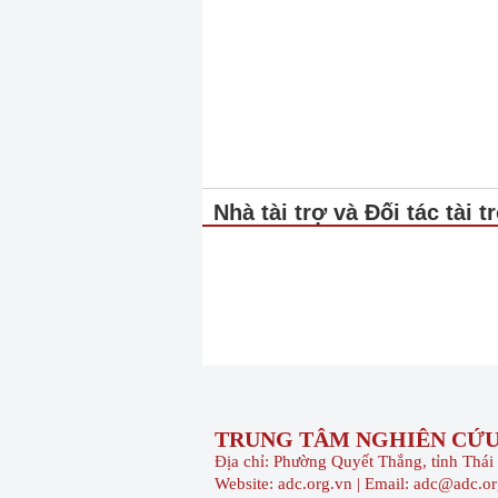
Nhà tài trợ và Đối tác tài t
TRUNG TÂM NGHIÊN CỨU 
Địa chỉ: Phường Quyết Thắng, tỉnh Thá
Website: adc.org.vn | Email: adc@adc.o