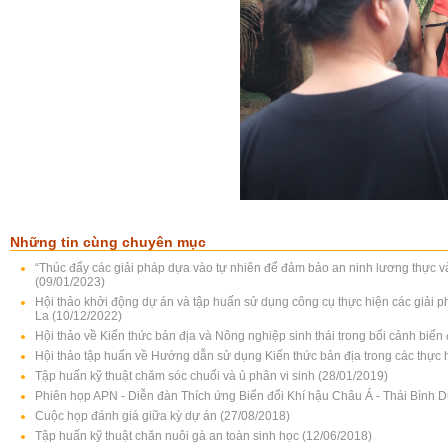
Những tin cùng chuyên mục
“Thúc đẩy các giải pháp dựa vào tự nhiên để đảm bảo an ninh lương thực và
(09/01/2023)
Hội thảo khởi động dự án và tập huấn sử dụng công cụ thực hiện các giải ph
La (10/12/2022)
Hội thảo về Kiến thức bản địa và Nông nghiệp sinh thái trong bối cảnh biến 
Hội thảo tập huấn về Hướng dẫn sử dụng Kiến thức bản địa trong các thực h
Tập huấn kỹ thuật chăm sóc chuối và ủ phân vi sinh (28/01/2019)
Phiên họp APN - Diễn đàn Thích ứng Biến đổi Khí hậu Châu Á - Thái Bình D
Cuộc họp đánh giá giữa kỳ dự án (27/08/2018)
Tập huấn kỹ thuật chăn nuôi gà an toàn sinh học (12/06/2018)