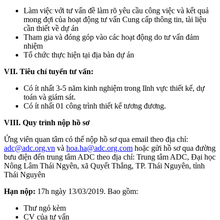
Làm việc với tư vấn đề làm rõ yêu cầu công việc và kết quả
mong đợi của hoạt động tư vấn Cung cấp thông tin, tài liệu
cần thiết về dự án
Tham gia và đóng góp vào các hoạt động do tư vấn đảm
nhiệm
Tổ chức thực hiện tại địa bàn dự án
VII. Tiêu chí tuyển tư vấn:
Có ít nhất 3-5 năm kinh nghiệm trong lĩnh vực thiết kế, dự
toán và giám sát.
Có ít nhất 01 công trình thiết kế tương đương.
VIII. Quy trình nộp hồ sơ
Ứng viên quan tâm có thể nộp hồ sơ qua email theo địa chỉ:
adc@adc.org.vn
và
hoa.ha@adc.org.com
hoặc gửi hồ sơ qua đường
bưu điện đến trung tâm ADC theo địa chỉ: Trung tâm ADC, Đại học
Nông Lâm Thái Ngyên, xã Quyết Thắng, TP. Thái Nguyên, tỉnh
Thái Nguyên
Hạn nộp:
17h ngày 13/03/2019. Bao gồm:
Thư ngỏ kèm
CV của tư vấn