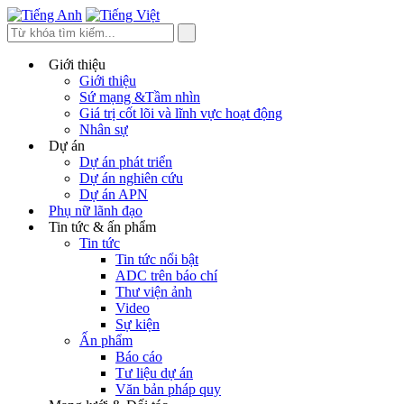
Giới thiệu
Giới thiệu
Sứ mạng &Tầm nhìn
Giá trị cốt lõi và lĩnh vực hoạt động
Nhân sự
Dự án
Dự án phát triển
Dự án nghiên cứu
Dự án APN
Phụ nữ lãnh đạo
Tin tức & ấn phẩm
Tin tức
Tin tức nổi bật
ADC trên báo chí
Thư viện ảnh
Video
Sự kiện
Ấn phẩm
Báo cáo
Tư liệu dự án
Văn bản pháp quy