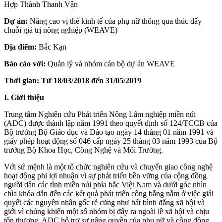
Hợp Thành Thanh Vận
Dự án:
Nâng cao vị thế kinh tế của phụ nữ thông qua thúc đẩy
chuỗi giá trị nông nghiệp (WEAVE)
Địa điểm:
Bắc Kạn
Báo cáo với:
Quản lý và nhóm cán bộ dự án WEAVE
Thời gian: Từ 18/03/2018 đến 31/05/2019
I. Giới thiệu
Trung tâm Nghiên cứu Phát triển Nông Lâm nghiệp miền núi
(ADC) được thành lập năm 1991 theo quyết định số 124/TCCB của
Bộ trưởng Bộ Giáo dục và Đào tạo ngày 14 tháng 01 năm 1991 và
giấy phép hoạt động số 046 cấp ngày 25 tháng 03 năm 1993 của Bộ
trưởng Bộ Khoa Học, Công Nghệ và Môi Trường.
Với sứ mệnh là một tổ chức nghiên cứu và chuyển giao công nghệ
hoạt động phi lợi nhuận vì sự phát triển bền vững của cộng đồng
người dân các tỉnh miền núi phía bắc Việt Nam và dưới góc nhìn
chìa khóa dẫn đến các kết quả phát triển công bằng nằm ở việc giải
quyết các nguyên nhân gốc rễ cũng như bất bình đẳng xã hội và
giới vì chúng khiến một số nhóm bị đẩy ra ngoài lề xã hội và chịu
tổn thương. ADC hỗ trợ sự nâng quyền của phụ nữ và cộng đồng