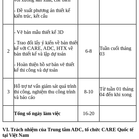
- Đề xuất phương án thiết kế
kiến trúc, kết cấu
- Vẽ bản mẫu thiết kế 3D
- Trao đổi lấy ý kiến về bản thiết
kế với CARE, ADC, HTX về
Tuần cuối tháng
2
6-8
bản thiết kế và lập dự toán
03
- Hoàn thiện hồ sơ bản vẽ thiết
kế thi công và dự toán
Hỗ trợ tư vấn giám sát quá trình
Từ tuần 01 tháng
3
thi công, nghiệm thu công trình
8-10
04 đến khi xong
và báo cáo
Tổng số ngày làm việc
16-20
VI. Trách nhiệm của Trung tâm ADC, tổ chức CARE Quốc tế
tại Việt Nam