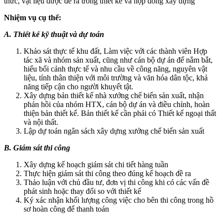
thức, vật liệu được đề ra trong thiết kế và hợp đồng xây dựng
Nhiệm vụ cụ thể:
A. Thiết kế kỹ thuật và dự toán
Khảo sát thực tế khu đất, Làm việc với các thành viên Hợp
tác xã và nhóm sản xuất, cũng như cán bộ dự án để nắm bắt,
hiểu bối cảnh thực tế và nhu cầu về công năng, nguyên vật
liệu, tính thân thiện với môi trường và văn hóa dân tộc, khả
năng tiếp cận cho người khuyết tật.
Xây dựng bản thiết kế nhà xưởng chế biến sản xuất, nhận
phản hồi của nhóm HTX, cán bộ dự án và điều chỉnh, hoàn
thiện bản thiết kế. Bản thiết kế cần phải có Thiết kế ngoại thất
và nội thất.
Lập dự toán ngân sách xây dựng xưởng chế biến sản xuất
B. Giám sát thi công
Xây dựng kế hoạch giám sát chi tiết hàng tuần
Thực hiện giám sát thi công theo đúng kế hoạch đề ra
Thảo luận với chủ đầu tư, đơn vị thi công khi có các vấn đề
phát sinh hoặc thay đổi so với thiết kế
Ký xác nhận khối lượng công việc cho bên thi công trong hồ
sơ hoàn công để thanh toán