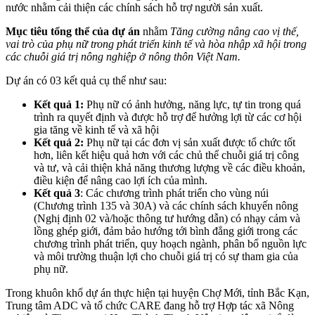
nước nhằm cải thiện các chính sách hỗ trợ người sản xuất.
Mục tiêu tổng thể của dự án
nhằm
Tăng cường nâng cao vị thế,
vai trò của phụ nữ trong phát triển kinh tế và hòa nhập xã hội trong
các chuỗi giá trị nông nghiệp ở nông thôn Việt Nam.
Dự án có 03 kết quả cụ thể như sau:
Kết quả 1:
Phụ nữ có ảnh hưởng, năng lực, tự tin trong quá
trình ra quyết định và được hỗ trợ để hưởng lợi từ các cơ hội
gia tăng về kinh tế và xã hội
Kết quả 2:
Phụ nữ tại các đơn vị sản xuất được tổ chức tốt
hơn, liên kết hiệu quả hơn với các chủ thể chuỗi giá trị công
và tư, và cải thiện khả năng thương lượng về các điều khoản,
điều kiện để nâng cao lợi ích của mình.
Kết quả 3
: Các chương trình phát triển cho vùng núi
(Chương trình 135 và 30A) và các chính sách khuyến nông
(Nghị định 02 và/hoặc thông tư hướng dẫn) có nhạy cảm và
lồng ghép giới, đảm bảo hướng tới bình đẳng giới trong các
chương trình phát triển, quy hoạch ngành, phân bổ nguồn lực
và môi trường thuận lợi cho chuỗi giá trị có sự tham gia của
phụ nữ.
Trong khuôn khổ dự án thực hiện tại huyện Chợ Mới, tỉnh Bắc Kạn,
Trung tâm ADC và tổ chức CARE đang hỗ trợ Hợp tác xã Nông