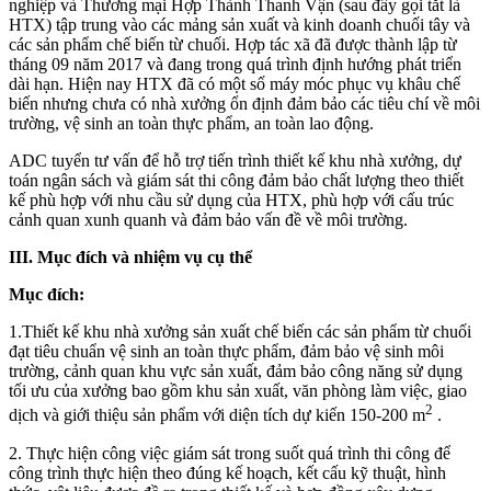
nghiệp và Thương mại Hợp Thành Thanh Vận (sau đây gọi tắt là
HTX) tập trung vào các mảng sản xuất và kinh doanh chuối tây và
các sản phẩm chế biến từ chuối. Hợp tác xã đã được thành lập từ
tháng 09 năm 2017 và đang trong quá trình định hướng phát triển
dài hạn. Hiện nay HTX đã có một số máy móc phục vụ khâu chế
biến nhưng chưa có nhà xưởng ổn định đảm bảo các tiêu chí về môi
trường, vệ sinh an toàn thực phẩm, an toàn lao động.
ADC tuyển tư vấn để hỗ trợ tiến trình thiết kế khu nhà xưởng, dự
toán ngân sách và giám sát thi công đảm bảo chất lượng theo thiết
kế phù hợp với nhu cầu sử dụng của HTX, phù hợp với cấu trúc
cảnh quan xunh quanh và đảm bảo vấn đề về môi trường.
III. Mục đích và nhiệm vụ cụ thể
Mục đích:
1.Thiết kế khu nhà xưởng sản xuất chế biến các sản phẩm từ chuối
đạt tiêu chuẩn vệ sinh an toàn thực phẩm, đảm bảo vệ sinh môi
trường, cảnh quan khu vực sản xuất, đảm bảo công năng sử dụng
tối ưu của xưởng bao gồm khu sản xuất, văn phòng làm việc, giao
2
dịch và giới thiệu sản phẩm với diện tích dự kiến 150-200 m
.
2. Thực hiện công việc giám sát trong suốt quá trình thi công để
công trình thực hiện theo đúng kế hoạch, kết cấu kỹ thuật, hình