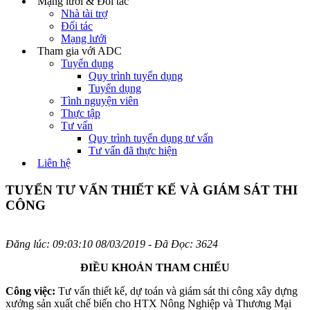
Mạng lưới & Đối tác
Nhà tài trợ
Đối tác
Mạng lưới
Tham gia với ADC
Tuyển dụng
Quy trình tuyển dụng
Tuyển dụng
Tình nguyện viên
Thực tập
Tư vấn
Quy trình tuyển dụng tư vấn
Tư vấn đã thực hiện
Liên hệ
TUYỂN TƯ VẤN THIẾT KẾ VÀ GIÁM SÁT THI
CÔNG
Đăng lúc: 09:03:10 08/03/2019 - Đã Đọc: 3624
ĐIỀU KHOẢN THAM CHIẾU
Công việc:
Tư vấn thiết kế, dự toán và giám sát thi công xây dựng
xưởng sản xuất chế biến cho HTX Nông Nghiệp và Thương Mại