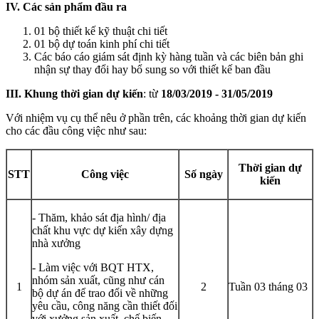
IV. Các sản phẩm đầu ra
01 bộ thiết kế kỹ thuật chi tiết
01 bộ dự toán kinh phí chi tiết
Các báo cáo giám sát định kỳ hàng tuần và các biên bản ghi
nhận sự thay đổi hay bổ sung so với thiết kế ban đầu
III. Khung thời gian dự kiến
: từ
18/03/2019 - 31/05/2019
Với nhiệm vụ cụ thể nêu ở phần trên, các khoảng thời gian dự kiến
cho các đầu công việc như sau:
Thời gian dự
STT
Công việc
Số ngày
kiến
- Thăm, khảo sát địa hình/ địa
chất khu vực dự kiến xây dựng
nhà xưởng
- Làm việc với BQT HTX,
nhóm sản xuất, cũng như cán
1
2
Tuần 03 tháng 03
bộ dự án để trao đổi về những
yêu cầu, công năng cần thiết đối
với xưởng sản xuất, chế biến