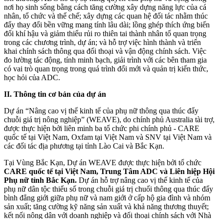
nơi họ sinh sống bằng cách tăng cường xây dựng năng lực của cá
nhân, tổ chức và thể chế; xây dựng các quan hệ đối tác nhằm thúc
đẩy thay đổi bền vững mang tính lâu dài; lồng ghép thích ứng biến
đổi khí hậu và giảm thiểu rủi ro thiên tai thành nhân tố quan trọng
trong các chương trình, dự án; và hỗ trợ việc hình thành và triển
khai chính sách thông qua đối thoại và vận động chính sách. Việc
đo lường tác động, tính minh bạch, giải trình với các bên tham gia
có vai trò quan trọng trong quá trình đổi mới và quản trị kiến thức,
học hỏi của ADC.
II. Thông tin cơ bản của dự án
Dự án “Nâng cao vị thế kinh tế của phụ nữ thông qua thúc đẩy
chuỗi giá trị nông nghiệp” (WEAVE), do chính phủ Australia tài trợ,
được thực hiện bởi liên minh ba tổ chức phi chính phủ - CARE
quốc tế tại Việt Nam, Oxfam tại Việt Nam và SNV tại Việt Nam và
các đối tác địa phương tại tỉnh Lào Cai và Bắc Kạn.
Tại Vùng Bắc Kạn, Dự án WEAVE được thực hiện bởi tổ chức
CARE quốc tế tại Việt Nam, Trung Tâm ADC và Liên hiệp Hội
Phụ nữ tỉnh Bắc Kạn.
Dự án hỗ trợ nâng cao vị thế kinh tế của
phụ nữ dân tộc thiểu số trong chuỗi giá trị chuối thông qua thúc đẩy
bình đẳng giới giữa phụ nữ và nam giới ở cấp hộ gia đình và nhóm
sản xuất; tăng cường kỹ năng sản xuất và khả năng thương thuyết;
kết nối nông dân với doanh nghiệp và đối thoại chính sách với Nhà