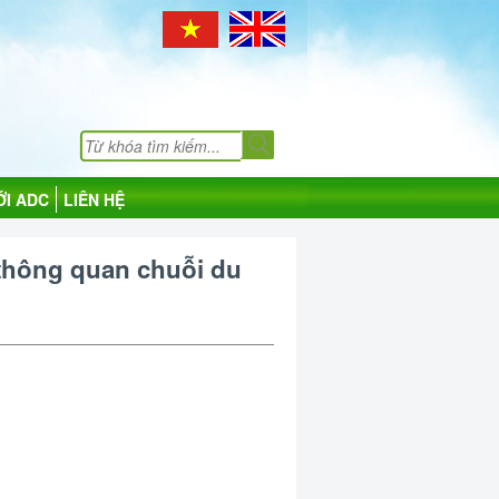
ỚI ADC
LIÊN HỆ
 thông quan chuỗi du