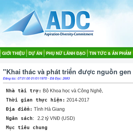
GIỚI THIỆU
DỰ ÁN
PHỤ NỮ LÃNH ĐẠO
TIN TỨC & ẤN PHẨM
"Khai thác và phát triển được nguồn gen 
Đăng lúc: 07:01:00 01/01/1970 - Đã Đọc: 2683
Nhà tài trợ:
Bộ Khoa học và Công Nghệ,
Thời gian thực hiện:
2014-2017
Địa điểm:
Tỉnh Hà Giang
Ngân sách
: 2.2 tỷ VNĐ (USD)
Mục tiêu chung