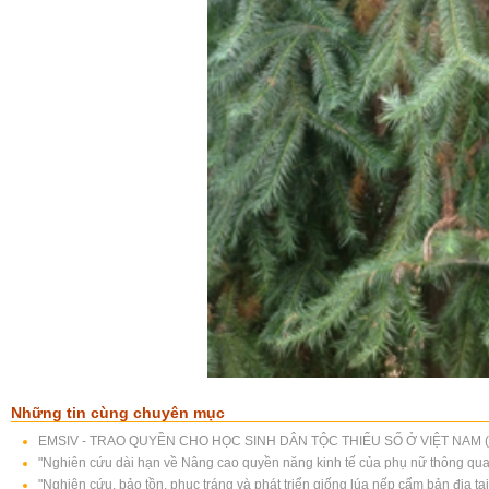
Những tin cùng chuyên mục
EMSIV - TRAO QUYỀN CHO HỌC SINH DÂN TỘC THIỂU SỐ Ở VIỆT NAM (1
"Nghiên cứu dài hạn về Nâng cao quyền năng kinh tế của phụ nữ thông quan
"Nghiên cứu, bảo tồn, phục tráng và phát triển giống lúa nếp cẩm bản địa t