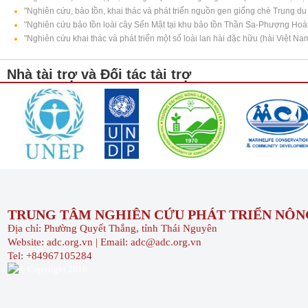
"Nghiên cứu, bảo tồn, khai thác và phát triển nguồn gen giống chè Trung du
"Nghiên cứu bảo tồn loài cây Sến Mật tại khu bảo tồn Thần Sa-Phượng Ho
"Nghiên cứu khai thác và phát triển một số loài lan hài đặc hữu (hài Việt
Nhà tài trợ và Đối tác tài trợ
TRUNG TÂM NGHIÊN CỨU PHÁT TRIỂN NÔNG
Địa chỉ: Phường Quyết Thắng, tỉnh Thái Nguyên
Website: adc.org.vn | Email: adc@adc.org.vn
Tel: +84967105284
© Copyright 2016