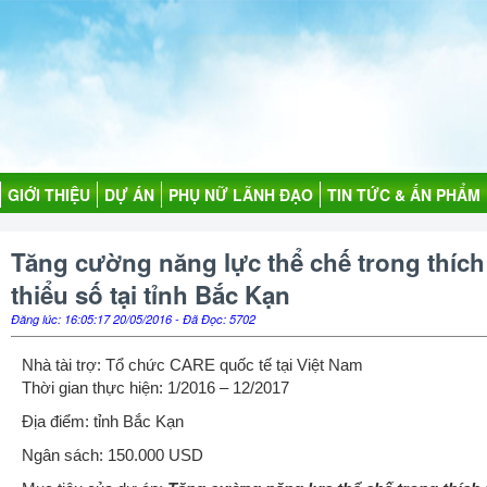
GIỚI THIỆU
DỰ ÁN
PHỤ NỮ LÃNH ĐẠO
TIN TỨC & ẤN PHẨM
Tăng cường năng lực thể chế trong thích
thiểu số tại tỉnh Bắc Kạn
Đăng lúc: 16:05:17 20/05/2016 - Đã Đọc: 5702
Nhà tài trợ: Tổ chức CARE quốc tế tại Việt Nam
Thời gian thực hiện: 1/2016 – 12/2017
Địa điểm: tỉnh Bắc Kạn
Ngân sách: 150.000 USD