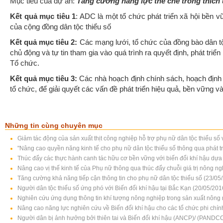
Mục tiêu của dự án:
Tăng cường năng lực thể chế trong thích ứ
Kết quả mục tiêu 1
: ADC là một tổ chức phát triển xã hội bền 
của cộng đồng dân tộc thiểu số
Kết quả mục tiêu 2:
Các mạng lưới, tổ chức của đồng bào dân tộ
chủ động và tự tin tham gia vào quá trình ra quyết định, phát triể
Tổ chức.
Kết quả mục tiêu 3:
Các nhà hoạch định chính sách, hoạch định k
tổ chức, để giải quyết các vấn đề phát triển hiệu quả, bền vững 
Những tin cùng chuyên mục
Giảm tác động của sản xuất thịt công nghiệp hỗ trợ phụ nữ dân tộc thiểu s
"Nâng cao quyền năng kinh tế cho phụ nữ dân tộc thiểu số thông qua phát t
Thúc đẩy các thực hành canh tác hữu cơ bền vững với biến đổi khí hậu dựa 
Nâng cao vị thế kinh tế của Phụ nữ thông qua thúc đẩy chuỗi giá trị nông n
Tăng cường khả năng tiếp cận thông tin cho phụ nữ dân tộc thiểu số (23/05
Người dân tộc thiểu số ứng phó với Biến đổi khí hậu tại Bắc Kạn (20/05/201
Nghiên cứu ứng dụng thông tin khí tượng nông nghiệp trong sản xuất nông 
Nâng cao năng lực nghiên cứu về Biến đổi khí hậu cho các tổ chức phi chí
Người dân bị ảnh hưởng bởi thiên tai và Biến đổi khí hậu (ANCP)/ (PANDC