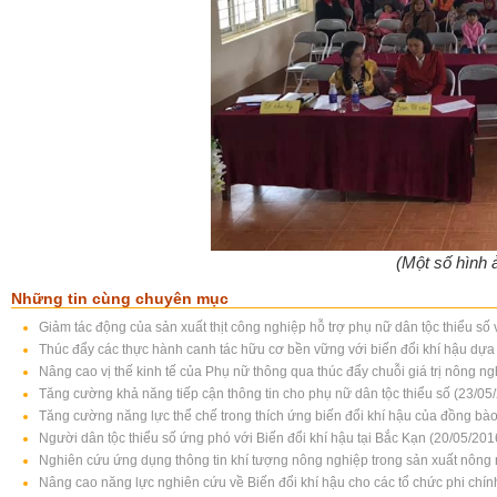
(Một số hình 
Những tin cùng chuyên mục
Giảm tác động của sản xuất thịt công nghiệp hỗ trợ phụ nữ dân tộc thiểu s
Thúc đẩy các thực hành canh tác hữu cơ bền vững với biến đổi khí hậu dựa 
Nâng cao vị thế kinh tế của Phụ nữ thông qua thúc đẩy chuỗi giá trị nông n
Tăng cường khả năng tiếp cận thông tin cho phụ nữ dân tộc thiểu số (23/05
Tăng cường năng lực thể chế trong thích ứng biến đổi khí hậu của đồng bào 
Người dân tộc thiểu số ứng phó với Biến đổi khí hậu tại Bắc Kạn (20/05/201
Nghiên cứu ứng dụng thông tin khí tượng nông nghiệp trong sản xuất nông 
Nâng cao năng lực nghiên cứu về Biến đổi khí hậu cho các tổ chức phi chí