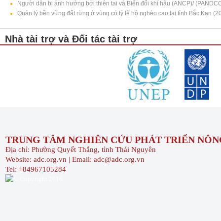
Người dân bị ảnh hưởng bởi thiên tai và Biến đổi khí hậu (ANCP)/ (PANDC
Quản lý bền vững đất rừng ở vùng có tỷ lệ hộ nghèo cao tại tỉnh Bắc Kạn (2
Nhà tài trợ và Đối tác tài trợ
TRUNG TÂM NGHIÊN CỨU PHÁT TRIỂN NÔNG
Địa chỉ: Phường Quyết Thắng, tỉnh Thái Nguyên
Website: adc.org.vn | Email: adc@adc.org.vn
Tel: +84967105284
© Copyright 2016