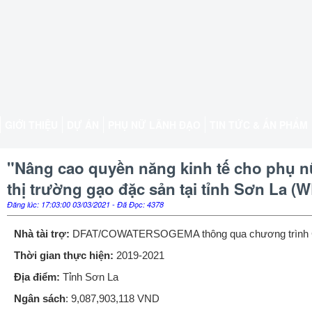
GIỚI THIỆU
DỰ ÁN
PHỤ NỮ LÃNH ĐẠO
TIN TỨC & ẤN PHẨM
"Nâng cao quyền năng kinh tế cho phụ nữ
thị trường gạo đặc sản tại tỉnh Sơn La 
Đăng lúc: 17:03:00 03/03/2021 - Đã Đọc: 4378
Nhà tài trợ:
DFAT/COWATERSOGEMA thông qua chương trình
Thời gian thực hiện:
2019-2021
Địa điểm:
Tỉnh Sơn La
Ngân sách
:
9,087,903,118 VND