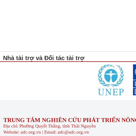
Nhà tài trợ và Đối tác tài trợ
TRUNG TÂM NGHIÊN CỨU PHÁT TRIỂN NÔNG
Địa chỉ: Phường Quyết Thắng, tỉnh Thái Nguyên
Website: adc.org.vn | Email: adc@adc.org.vn