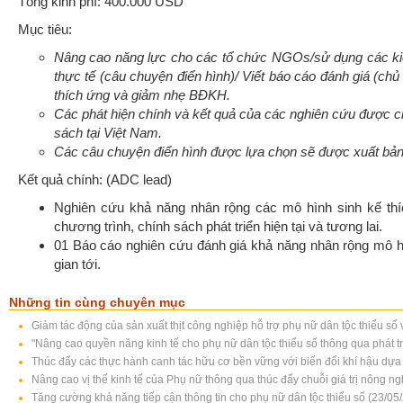
Tổng kinh phí: 400.000 USD
Mục tiêu:
Nâng cao năng lực cho các tổ chức NGOs/sử dụng các kiế
thực tế (câu chuyện điển hình)/ Viết báo cáo đánh giá (c
thích ứng và giảm nhẹ BĐKH.
Các phát hiện chính và kết quả của các nghiên cứu được c
sách tại Việt Nam.
Các câu chuyện điển hình được lựa chọn sẽ được xuất bản
Kết quả chính: (ADC lead)
Nghiên cứu khả năng nhân rộng các mô hình sinh kế thí
chương trình, chính sách phát triển hiện tại và tương lai.
01 Báo cáo nghiên cứu đánh giá khả năng nhân rộng mô hì
gian tới.
Những tin cùng chuyên mục
Giảm tác động của sản xuất thịt công nghiệp hỗ trợ phụ nữ dân tộc thiểu s
"Nâng cao quyền năng kinh tế cho phụ nữ dân tộc thiểu số thông qua phát t
Thúc đẩy các thực hành canh tác hữu cơ bền vững với biến đổi khí hậu dựa 
Nâng cao vị thế kinh tế của Phụ nữ thông qua thúc đẩy chuỗi giá trị nông n
Tăng cường khả năng tiếp cận thông tin cho phụ nữ dân tộc thiểu số (23/05