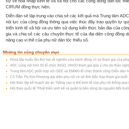
sự về hòa nhập kinh tế và xã hội cho các cộng đồng dân tộc th
CIRUM đồng thực hiện.
Diễn đàn sẽ tập trung vào chia sẻ các kết quả mà Trung tâm ADC
nội lực của cộng đồng thông qua việc thúc đẩy trao quyền tự quy
triển kinh tế xã hội và ưu tiên sử dụng kiến thức bản địa của cộ
gia và chia sẻ các câu chuyện thực tế của đại diện cộng đồng d
nâng cao vị thế của phụ nữ dân tộc thiểu số.
Những tin cùng chuyên mục
Khoá tập huấn lần thứ hai về nghiên cứu hành động có sự tham gia của phụ 
ADC cùng với hơn 50 tổ chức INGO, VNGO tham gia góp ý cho dự thảo nghị 
Trung tâm ADC phối hợp với iSEE và EMWG tổ chức thành công Diễn đàn học
Cô Trần Thị Kim Phượng đại diện phụ nữ cơ sở tỉnh Bắc Kạn tham gia buổi T
Hội thảo lập kế hoạch dự án “Nâng cao vị thế kinh tế của phụ nữ thông qua t
Hội thảo quốc tế “Phát triển sinh kế và quản lý bền vững tài nguyên Môi trư