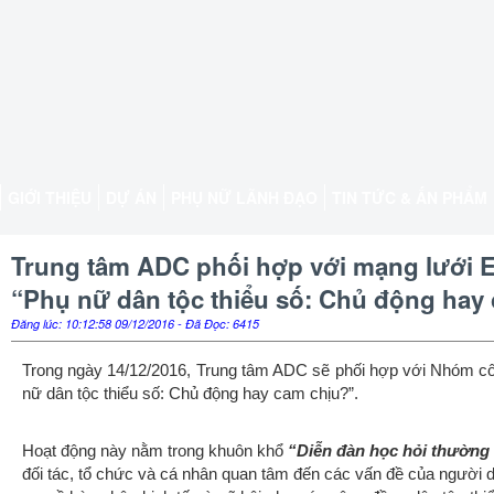
GIỚI THIỆU
DỰ ÁN
PHỤ NỮ LÃNH ĐẠO
TIN TỨC & ẤN PHẨM
Trung tâm ADC phối hợp với mạng lưới E
“Phụ nữ dân tộc thiểu số: Chủ động hay
Đăng lúc: 10:12:58 09/12/2016 - Đã Đọc: 6415
Trong ngày 14/12/2016, Trung tâm ADC sẽ phối hợp với Nhóm côn
nữ dân tộc thiểu số: Chủ động hay cam chịu?”.
Hoạt động này nằm trong khuôn khổ
“Diễn đàn học hỏi thường 
đối tác, tổ chức và cá nhân quan tâm đến các vấn đề của người 