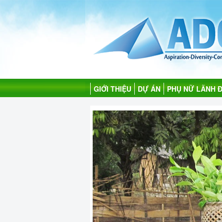
GIỚI THIỆU
DỰ ÁN
PHỤ NỮ LÃNH 