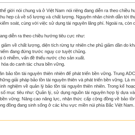
n thế giới nói chung và ở Việt Nam nói riêng đang diễn ra theo chiều 
thu hẹp cả về số lượng và chất lượng. Nguyên nhân chính dẫn tới thự
u kiểm soát, cùng với việc sử dụng tài nguyên lãng phí. Ngoài ra, còn
đang diễn ra theo chiều hướng tiêu cực như:
giảm về chất lượng, diện tích rừng tự nhiên che phủ giảm dần do khai
 hiếm đang đứng trước nguy cơ tuyệt chủng.
bị ô nhiễm, vấn đề thiếu nước cho sản xuất.
i hóa do canh tác chưa bền vững.
n bảo tồn tài nguyên thiên nhiên để phát triển bền vững. Trung ADC
ng giải pháp bảo tồn tài nguyên thiên và phát triển bền vững. Là mộ
inh nghiệm về quản lý bảo tồn tài nguyên thiên nhiên. Trong kế hoạ
số mục tiêu như: Quản lý, sử dụng nguồn tài nguyên hợp lý dựa v
bền vững; Nâng cao năng lực, nhận thức cấp cộng đồng về bảo tồn 
ng đồng đang sinh sống ở các khu vực miền núi phía Bắc Việt Nam.