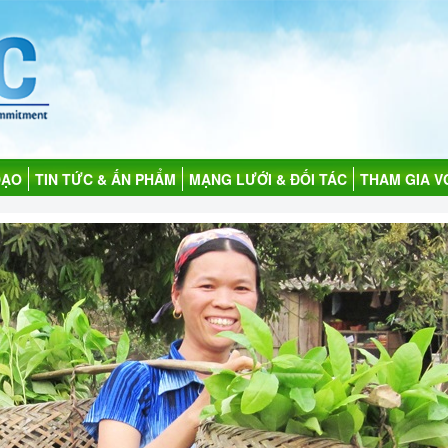
ĐẠO
TIN TỨC & ẤN PHẨM
MẠNG LƯỚI & ĐỐI TÁC
THAM GIA V