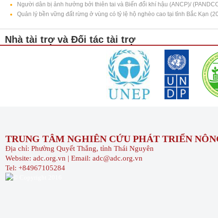
Người dân bị ảnh hưởng bởi thiên tai và Biến đổi khí hậu (ANCP)/ (PANDC
Quản lý bền vững đất rừng ở vùng có tỷ lệ hộ nghèo cao tại tỉnh Bắc Kạn (2
Nhà tài trợ và Đối tác tài trợ
TRUNG TÂM NGHIÊN CỨU PHÁT TRIỂN NÔNG
Địa chỉ: Phường Quyết Thắng, tỉnh Thái Nguyên
Website: adc.org.vn | Email: adc@adc.org.vn
Tel: +84967105284
© Copyright 2016