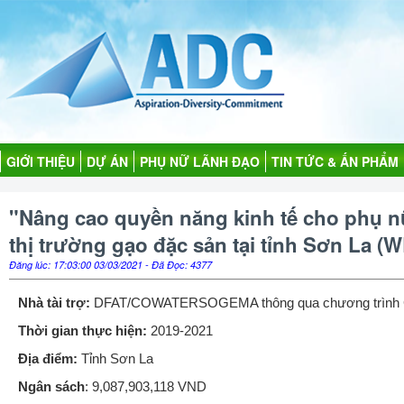
GIỚI THIỆU
DỰ ÁN
PHỤ NỮ LÃNH ĐẠO
TIN TỨC & ẤN PHẨM
"Nâng cao quyền năng kinh tế cho phụ nữ
thị trường gạo đặc sản tại tỉnh Sơn La 
Đăng lúc: 17:03:00 03/03/2021 - Đã Đọc: 4377
Nhà tài trợ:
DFAT/COWATERSOGEMA thông qua chương trình
Thời gian thực hiện:
2019-2021
Địa điểm:
Tỉnh Sơn La
Ngân sách
:
9,087,903,118 VND