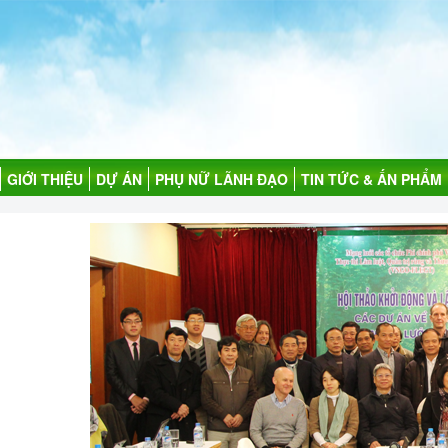
GIỚI THIỆU
DỰ ÁN
PHỤ NỮ LÃNH ĐẠO
TIN TỨC & ẤN PHẨM