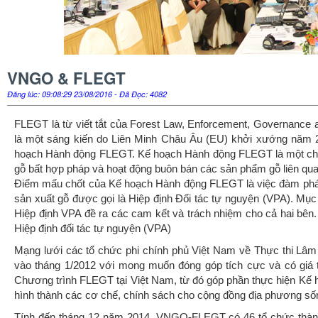
VNGO & FLEGT
Đăng lúc: 09:08:29 23/08/2016 - Đã Đọc: 4082
FLEGT là từ viết tắt của Forest Law, Enforcement, Governance 
là một sáng kiến do Liên Minh Châu Âu (EU) khởi xướng năm 
hoạch Hành động FLEGT. Kế hoạch Hành động FLEGT là một chươ
gỗ bất hợp pháp và hoạt động buôn bán các sản phẩm gỗ liên qua
Điểm mấu chốt của Kế hoạch Hành động FLEGT là việc đàm phán 
sản xuất gỗ được gọi là Hiệp định Đối tác tự nguyện (VPA). Mục
Hiệp định VPA đề ra các cam kết và trách nhiệm cho cả hai bê
Hiệp định đối tác tự nguyện (VPA)
Mạng lưới các tổ chức phi chính phủ Việt Nam về Thực thi Lâ
vào tháng 1/2012 với mong muốn đóng góp tích cực và có giá 
Chương trình FLEGT tại Việt Nam, từ đó góp phần thực hiện Kế ho
hình thành các cơ chế, chính sách cho cộng đồng địa phương s
Tính đến tháng 12 năm 2014, VNGO-FLEGT có 46 tổ chức thàn