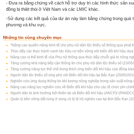
- Đưa ra bằng chứng về cách hỗ trợ duy trì các hình thức sản xu
đồng bị thiệt thòi ở Việt Nam và các LMIC khác.
-Sử dụng các kết quả của dự án này làm bằng chứng trong quá t
phương và khu vực.
Những tin cùng chuyên mục
"Nâng cao quyền năng kinh tế cho phụ nữ dân tộc thiểu số thông qua phát t
Thúc đẩy các thực hành canh tác hữu cơ bền vững với biến đổi khí hậu dựa 
Nâng cao vị thế kinh tế của Phụ nữ thông qua thúc đẩy chuỗi giá trị nông n
Tăng cường khả năng tiếp cận thông tin cho phụ nữ dân tộc thiểu số (23/05
Tăng cường năng lực thể chế trong thích ứng biến đổi khí hậu của đồng bào 
Người dân tộc thiểu số ứng phó với Biến đổi khí hậu tại Bắc Kạn (20/05/201
Nghiên cứu ứng dụng thông tin khí tượng nông nghiệp trong sản xuất nông 
Nâng cao năng lực nghiên cứu về Biến đổi khí hậu cho các tổ chức phi chí
Người dân bị ảnh hưởng bởi thiên tai và Biến đổi khí hậu (ANCP)/ (PANDC
Quản lý bền vững đất rừng ở vùng có tỷ lệ hộ nghèo cao tại tỉnh Bắc Kạn (2