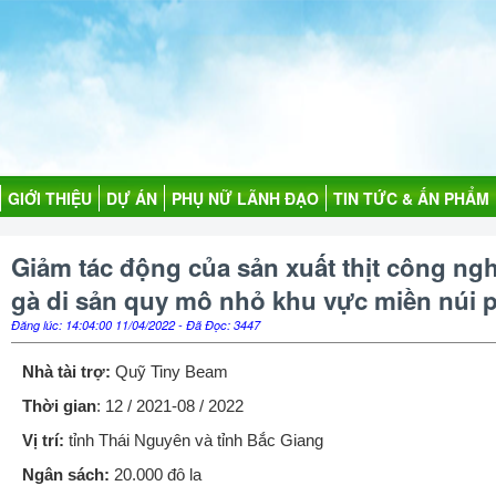
GIỚI THIỆU
DỰ ÁN
PHỤ NỮ LÃNH ĐẠO
TIN TỨC & ẤN PHẨM
Giảm tác động của sản xuất thịt công ngh
gà di sản quy mô nhỏ khu vực miền núi 
Đăng lúc: 14:04:00 11/04/2022 - Đã Đọc: 3447
Nhà tài trợ:
Quỹ Tiny Beam
Thời gian
: 12 / 2021-08 / 2022
Vị trí:
tỉnh Thái Nguyên và tỉnh Bắc Giang
Ngân sách:
20.000 đô la